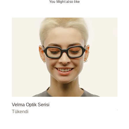
You Might also like
Velma Optik Serisi
Miley
Tükendi
Tüke