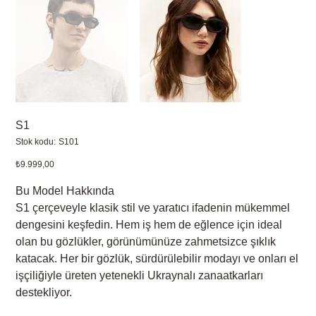
S1
Stok
Stok kodu:
S101
kodu:
S101
Fiyat
₺9.999,00
Bu Model Hakkında
S1 çerçeveyle klasik stil ve yaratıcı ifadenin mükemmel
dengesini keşfedin. Hem iş hem de eğlence için ideal
olan bu gözlükler, görünümünüze zahmetsizce şıklık
katacak. Her bir gözlük, sürdürülebilir modayı ve onları el
işçiliğiyle üreten yetenekli Ukraynalı zanaatkarları
destekliyor.