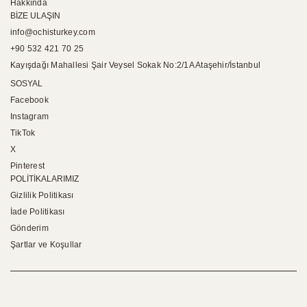
Hakkında
BİZE ULAŞIN
info@ochisturkey.com
+90 532 421 70 25
Kayışdağı Mahallesi Şair Veysel Sokak No:2/1A Ataşehir/İstanbul
SOSYAL
Facebook
Instagram
TikTok
X
Pinterest
POLİTİKALARIMIZ
Gizlilik Politikası
İade Politikası
Gönderim
Şartlar ve Koşullar