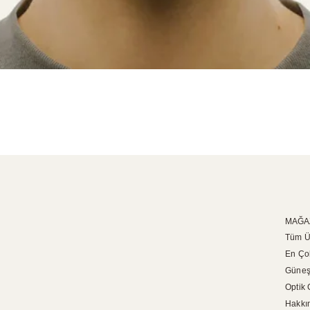
MAĞA
Tüm Ü
En Ço
Güneş
Optik 
Hakkı