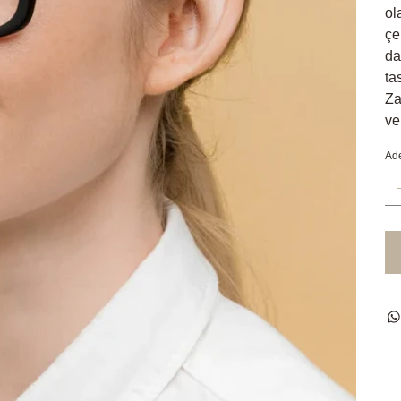
ol
çe
da
ta
Za
ve
Ad