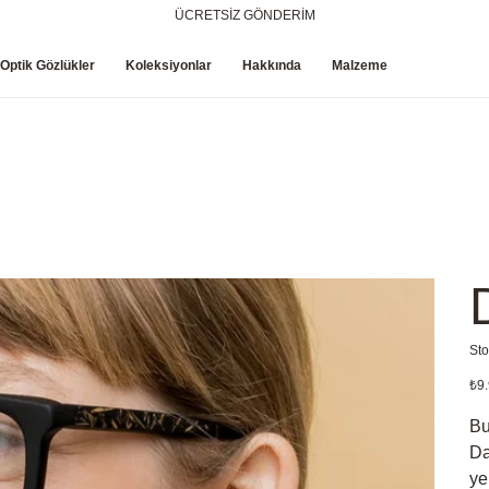
ÜCRETSİZ GÖNDERİM
Optik Gözlükler
Koleksiyonlar
Hakkında
Malzeme
Sto
Fiya
₺9.
Bu
Da
ye