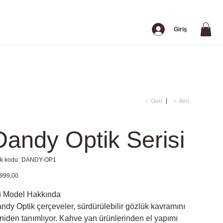
Giriş
Geri
İleri
Dandy Optik Serisi
Stok
k kodu:
DANDY-OP1
kodu:
DANDY-
t
999,00
OP1
 Model Hakkında
ndy Optik çerçeveler, sürdürülebilir gözlük kavramını
niden tanımlıyor. Kahve yan ürünlerinden el yapımı