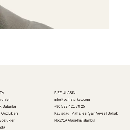
Miley Opti
Tükendi
ZA
BİZE ULAŞIN
rünler
info@ochisturkey.com
k Satanlar
+90 532 421 70 25
 Gözlükleri
Kayışdağı Mahallesi Şair Veysel Sokak
Gözlükler
No:2/1A Ataşehir/İstanbul
nda