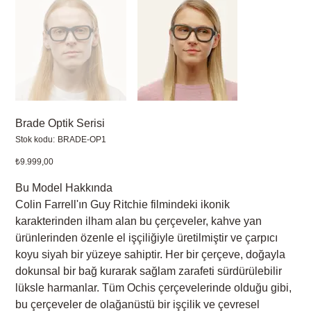
Brade Optik Serisi
Stok
Stok kodu:
BRADE-OP1
kodu:
BRADE-
Fiyat
₺9.999,00
OP1
Bu Model Hakkında
Colin Farrell'ın Guy Ritchie filmindeki ikonik
karakterinden ilham alan bu çerçeveler, kahve yan
ürünlerinden özenle el işçiliğiyle üretilmiştir ve çarpıcı
koyu siyah bir yüzeye sahiptir. Her bir çerçeve, doğayla
dokunsal bir bağ kurarak sağlam zarafeti sürdürülebilir
lüksle harmanlar. Tüm Ochis çerçevelerinde olduğu gibi,
bu çerçeveler de olağanüstü bir işçilik ve çevresel