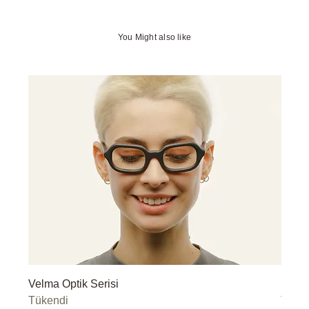
You Might also like
Velma Optik Serisi
Miley
Tükendi
Tüke