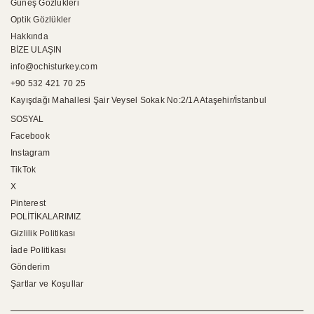
Güneş Gözlükleri
Optik Gözlükler
Hakkında
BİZE ULAŞIN
info@ochisturkey.com
+90 532 421 70 25
Kayışdağı Mahallesi Şair Veysel Sokak No:2/1A Ataşehir/İstanbul
SOSYAL
Facebook
Instagram
TikTok
X
Pinterest
POLİTİKALARIMIZ
Gizlilik Politikası
İade Politikası
Gönderim
Şartlar ve Koşullar